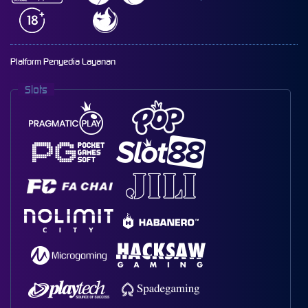
Platform Penyedia Layanan
Slots