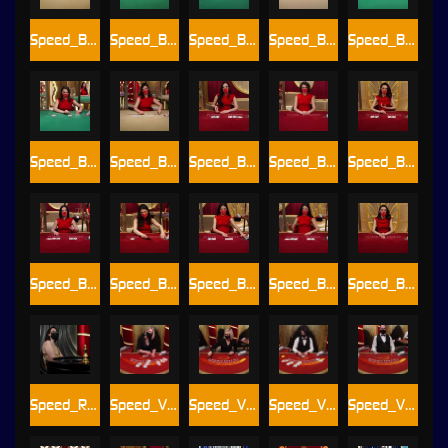
Speed_Baccarat_D
Speed_Baccarat_E
Speed_Baccarat_F
Speed_Baccarat_G
Speed_Baccarat_H
Speed_Baccarat_I
Speed_Baccarat_J
Speed_Baccarat_k
Speed_Baccarat_L
Speed_Baccarat_N
Speed_Baccarat_O
Speed_Baccarat_P
Speed_Baccarat_Q
Speed_Baccarat_R
Speed_Baccarat_S
Speed_Roulette
Speed_VIP_Blackjack_A
Speed_VIP_Blackjack_B
Speed_VIP_Blackjack_C
Speed_VIP_Blackjack_D