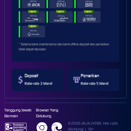
* Selama bank maintenance dan bank offline deposit dan penarikan
tidak dapat diproses
Deposit
Penarikan
Rata-rata 3 Menit
Rata-rata 5 Menit
Tanggung Jawab
Browser Yang
Bermain
Didukung
©2026 JALALIVE88. Hak cipta
dilindungi | 18+