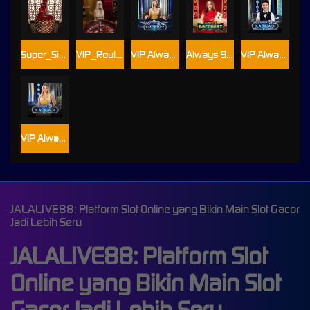
Super_Sic_Bo
VIP_Roulette
VIP Always 6 Blackjack 1
Always 9 Baccarat
VIP Always 6 Blackjack 2
VIP Always 6 Blackjack 3
JALALIVE88: Platform Slot Online yang Bikin Main Slot Gacor
Jadi Lebih Seru
JALALIVE88: Platform Slot
Online yang Bikin Main Slot