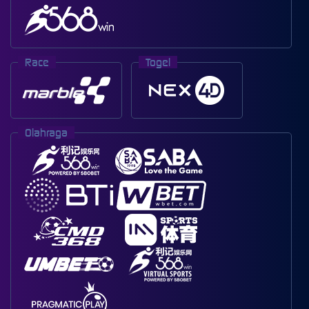
Race
Togel
Olahraga