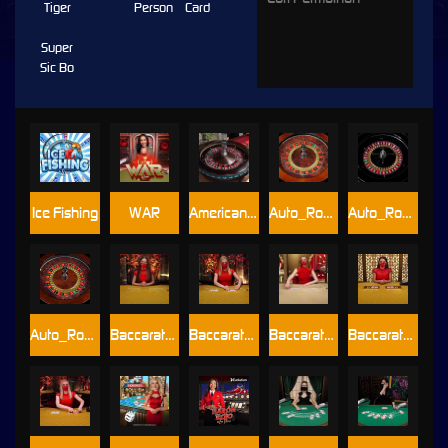
Tiger
Person
Card
Super
Sic Bo
Ice Fishing
WAR
American_Roulette
Auto_Roulette
Auto_Roulette_La_Partage
Auto_Roulette_VIP
Baccarat_A
Baccarat_B
Baccarat_C
Baccarat_Control_Squeeze