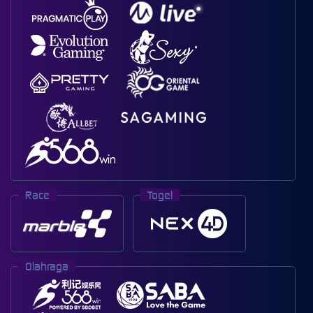
Race
Togel
Olahraga