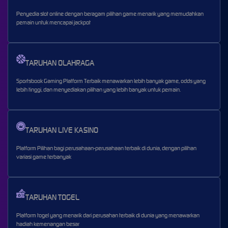
Penyedia slot online dengan beragam pilihan game menarik yang memudahkan
pemain untuk mencapai jackpot
TARUHAN OLAHRAGA
Sportsbook Gaming Platform Terbaik menawarkan lebih banyak game, odds yang
lebih tinggi, dan menyediakan pilihan yang lebih banyak untuk pemain.
TARUHAN LIVE KASINO
Platform Pilihan bagi perusahaan-perusahaan terbaik di dunia, dengan pilihan
variasi game terbanyak
TARUHAN TOGEL
Platform togel yang menarik dari perusahan terbaik di dunia yang menawarkan
hadiah kemenangan besar