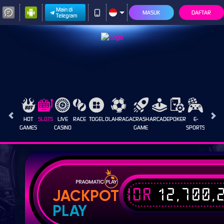
Main di
MASUK
DAFTAR
Telegram
HOT
SLOTS
LIVE
RACE
TOGEL
OLAHRAGA
CRASH
ARCADE
POKER
E-
SABUN
GAMES
CASINO
GAME
SPORTS
AYAM
IDR
12,700,
JACKPOT
PLAY