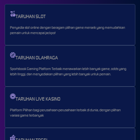
TARUHAN SLOT
Penyedia slot online dengan beragam pilihan game menarik yang memudahkan
pemain untuk mencapai jackpot
TARUHAN OLAHRAGA
Sportsbook Gaming Platform Terbaik menawarkan lebih banyak game, odds yang
lebih tinggi, dan menyediakan pilihan yang lebih banyak untuk pemain.
TARUHAN LIVE KASINO
Platform Pilihan bagi perusahaan-perusahaan terbaik di dunia, dengan pilihan
variasi game terbanyak