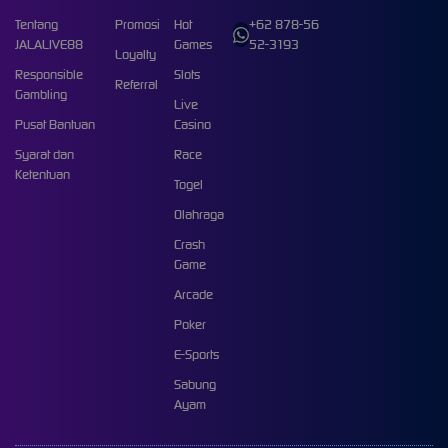
Tentang
Promosi
Hot
+62 878-56
JALALIVE88
Games
52-3193
Loyalty
Responsible
Slots
Referral
Gambling
Live
Pusat Bantuan
Casino
Syarat dan
Race
Ketentuan
Togel
Olahraga
Crash
Game
Arcade
Poker
E-Sports
Sabung
Ayam