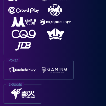
Poker
E-Sports